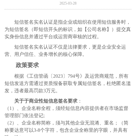
2025-03-28
短信签名实名认证是指企业或组织在使用短信服务时，
为短信签名（即短信开头的标识，如【公司名称】）提交真
实身份信息并通过平台或运营商审核的过程。
短信签名实名认证不仅是法律要求，更是企业安全运
营、用户信任、业务增长的核心保障。
政策要求
根据《工信管函〔
2023
〕
794
号》及运营商规范，所有
短信发送方需通过资质报备获取专属短信签名，杜绝匿名滥
发，违者最高罚款
3
万元。
关于于商业性短信息签名要求
：
（
1
）、企业名称全程，须经短信息内容提供者在市场监督
管理部门依法登记
;
（
2
）、企业名称简称，须与其他企业无混淆、重名；（简
称要达意可以
3-8
个字符，包含企业全称里的字眼，并具有