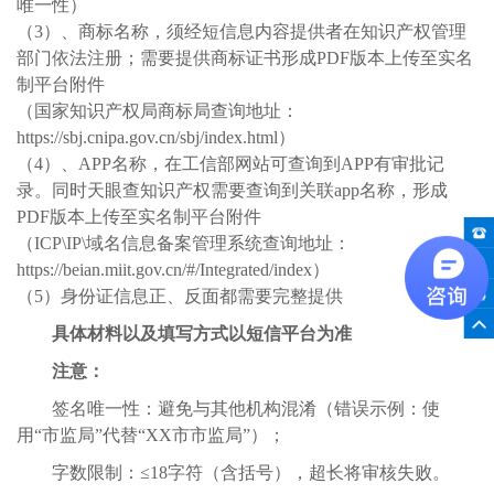
唯一性）
（
3
）、商标名称，须经短信息内容提供者在知识产权管理
部门依法注册；需要提供商标证书形成
PDF
版本上传至实名
制平台附件
（国家知识产权局商标局查询地址：
https://sbj.cnipa.gov.cn/sbj/index.html
）
（
4
）、
APP
名称，在工信部网站可查询到
APP
有审批记
录。同时天眼查知识产权需要查询到关联
app
名称，形成
PDF
版本上传至实名制平台附件
（
ICP\IP\
域名信息备案管理系统查询地址：
https://beian.miit.gov.cn/#/Integrated/index
）
（
5
）身份证信息正、反面都需要完整提供
具体材料以及填写方式以短信平台为准
注意：
签名唯一性：避免与其他机构混淆（错误示例：使
用
“
市监局
”
代替
“XX
市市监局
”
）；
字数限制：
≤18
字符（含括号），超长将审核失败。