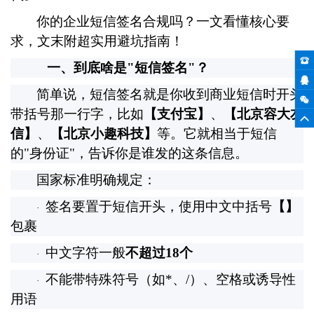
你的企业短信签名合规吗？一文看懂核心要
求，文末附超实用避坑指南！
一、到底啥是
"
短信签名
"
？
简单说，短信签名就是你收到商业短信时开头
带括号那一行字，比如
【支付宝】
、
【北京容大友
信】
、
【北京小趣科技】
等。它就相当于短信
的
"
身份证
"
，告诉你是谁发的这条信息。
国家标准明确规定：
签名要置于短信开头，使用中文中括号
【】
·
包裹
中文字符一般
不超过
18
个
·
不能带特殊符号（如
*
、
/
）、空格或诱导性
·
用语