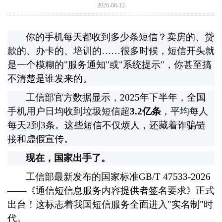
2026-06-12
你的手机每天都收到多少条短信？卖房的、贷
款的、办卡的、培训的……很多时候，短信开头就
是一个模糊的
"
服务通知
"
或
"
系统提示
"
，你甚至搞
不清楚是谁发来的。
工信部官方数据显示，
2025
年下半年，全国
手机用户日均收到垃圾短信超
3.2
亿条
，平均每人
每天
2
到
3
条。这些短信不仅烦人，还藏着诈骗链
接和虚假宣传。
现在，国家出手了。
工信部最新发布的国家标准
GB/T 47533-2026
——
《通信短信息服务内容提供者签名要求》正式
出台！这标志着我国短信服务全面进入
"
实名制
"
时
代。