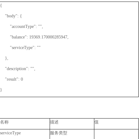
{
"body": {
"accountType": "",
"balance": 19369.170000285947,
"serviceType": ""
},
"description": "",
"result": 0
}
名称
描述
值
serviceType
服务类型