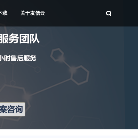
下载
关于友信云