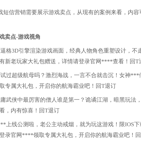
戏短信营销需要展示游戏卖点，从现有的案例来看，内容可
戏卖点
-
游戏视角
高逼格
3D
引擎渲染游戏画面，经典人物角色重塑设计，不
有新老玩家大礼包赠送，详情请登录官网
****
查看！回
T
你试过超级航母吗？激烈海战，一言不合就击沉！女神
***
取专属大礼包，开启你的航海霸业吧！回
T
退订
金庸武侠中最厉害的僧人谁是第一？诡谲江湖，暗黑玩法
看，内有惊喜！回
T
退订
***
上线公测啦，老公主动戒烟，就为玩这游戏！限
IOS
下
登录官网
****
领取专属大礼包，开启你的航海霸业吧！回