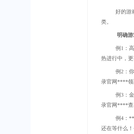
好的游
类。
明确游
例
1
：
热进行中，更
例
2
：
录官网
****
领
例
3
：
录官网
****
查
例
4
：
*
还在等什么！