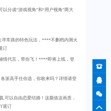
以分成“游戏视角”和“用户视角”两大
走寻常路的特色玩法，
****
不删档内测火
退订
倾情代言，带你飞！
****
即将上线，登
，各派高手任你选，你敢来吗？详情请登
载
,
可以自由恋爱结婚！这颜值这画质，
T
退订