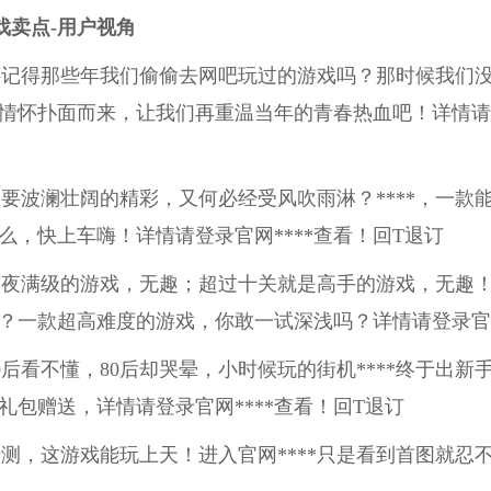
戏卖点
-
用户视角
还记得那些年我们偷偷去网吧玩过的游戏吗？那时候我们
情怀扑面而来，让我们再重温当年的青春热血吧！详情请
想要波澜壮阔的精彩，又何必经受风吹雨淋？
****
，一款
么，快上车嗨！详情请登录官网
****
查看！回
T
退订
一夜满级的游戏，无趣；超过十关就是高手的游戏，无趣
？一款超高难度的游戏，你敢一试深浅吗？详情请登录官
0
后看不懂，
80
后却哭晕，小时候玩的街机
****
终于出新
礼包赠送，详情请登录官网
****
查看！回
T
退订
亲测，这游戏能玩上天！进入官网
****
只是看到首图就忍