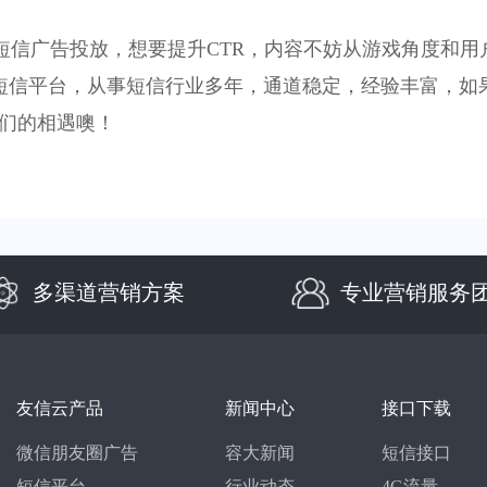
短信广告投放，想要提升
CTR
，内容不妨从游戏角度和用
短信平台，从事短信行业多年，通道稳定，经验丰富，如
们的相遇噢！
多渠道营销方案
专业营销服务
友信云产品
新闻中心
接口下载
微信朋友圈广告
容大新闻
短信接口
短信平台
行业动态
4G流量