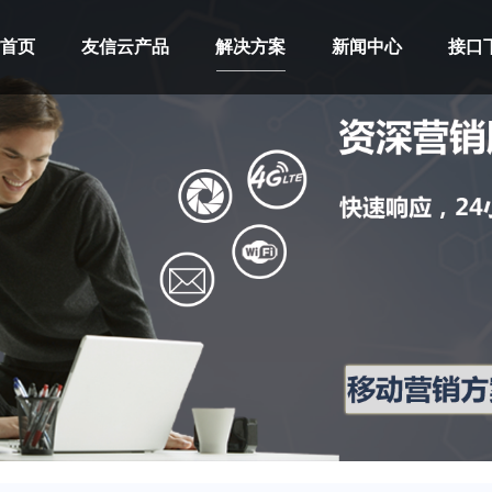
首页
友信云产品
解决方案
新闻中心
接口