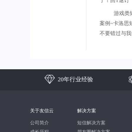
了！回
T
退订
游戏类
案例
~
卡洛思
不要错过与我
20年行业经验
关于友信云
解决方案
公司简介
短信解决方案
成长历程
朋友圈解决方案